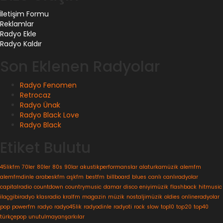
İletişim Formu
Reklamlar
Radyo Ekle
Radyo Kaldır
Son Eklenen Radyolar
Radyo Fenomen
Retrocaz
Radyo Ünak
Radyo Black Love
Radyo Black
Etiket Bulutu
45likfm
70ler
80ler
80s
90lar
akustikperformanslar
alaturkamüzik
alemfm
alemfmdinle
arabeskfm
aşkfm
bestfm
billboard
blues
canlı
canlıradyolar
capitalradio
countdown
countrymusic
damar
disco
eniyimüzik
flashback
hitmusic
ilaçgibiradyo
klasradio
kralfm
magazin
müzik
nostaljimüzik
oldies
onlineradyolar
pop
powerfm
radyo
radyo45lik
radyodinle
radyoti
rock
slow
top10
top20
top40
türkçepop
unutulmayanşarkılar